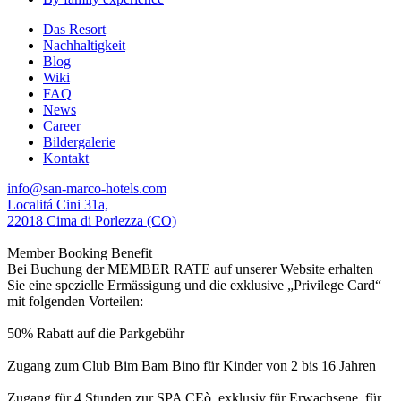
Das Resort
Nachhaltigkeit
Blog
Wiki
FAQ
News
Career
Bildergalerie
Kontakt
info@san-marco-hotels.com
Localitá Cini 31a,
22018 Cima di Porlezza (CO)
Member Booking Benefit
Bei Buchung der MEMBER RATE auf unserer Website erhalten
Sie eine spezielle Ermässigung und die exklusive „Privilege Card“
mit folgenden Vorteilen:
50% Rabatt auf die Parkgebühr
Zugang zum Club Bim Bam Bino für Kinder von 2 bis 16 Jahren
Zugang für 4 Stunden zur SPA CEò, exklusiv für Erwachsene, für