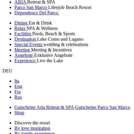
ARIA
Retreat & SPA
Parco San Marco
Lifestyle Beach Resort
Dependence Del Parco
Dining
Eat & Drink
Relax
SPA & Wellness
Facilities
Pools, Beach & Sports
Destination
Lake Como and Lugano
Special Events
wedding & celebrations
Meeting
Meeting & Incentives
Angebote
Exklusive Angebote
Experience
Live the Lake
DEU
Ita
Eng
Fra
Rus
Gutscheine Aria Retreat & SPA
Gutscheine Parco San Marco
Shop
Discover the resort
By love inspiration
By family experience