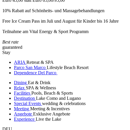
Euro 45,00 statt Euro 65,00/95,00
10% Rabatt auf Schönheits- und Massagebehandlungen
Free Ice Cream Pass im Juli und August für Kinder bis 16 Jahre
Teilnahme am Vital Energy & Sport Programm
Best rate
guaranteed
Stay
ARIA
Retreat & SPA
Parco San Marco
Lifestyle Beach Resort
Dependence Del Parco
Dining
Eat & Drink
Relax
SPA & Wellness
Facilities
Pools, Beach & Sports
Destination
Lake Como and Lugano
Special Events
wedding & celebrations
Meeting
Meeting & Incentives
Angebote
Exklusive Angebote
Experience
Live the Lake
DEU