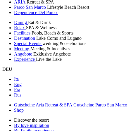
ARIA
Retreat & SPA
Parco San Marco
Lifestyle Beach Resort
Dependence Del Parco
Dining
Eat & Drink
Relax
SPA & Wellness
Facilities
Pools, Beach & Sports
Destination
Lake Como and Lugano
Special Events
wedding & celebrations
Meeting
Meeting & Incentives
Angebote
Exklusive Angebote
Experience
Live the Lake
DEU
Ita
Eng
Fra
Rus
Gutscheine Aria Retreat & SPA
Gutscheine Parco San Marco
Shop
Discover the resort
By love inspiration
By family experience