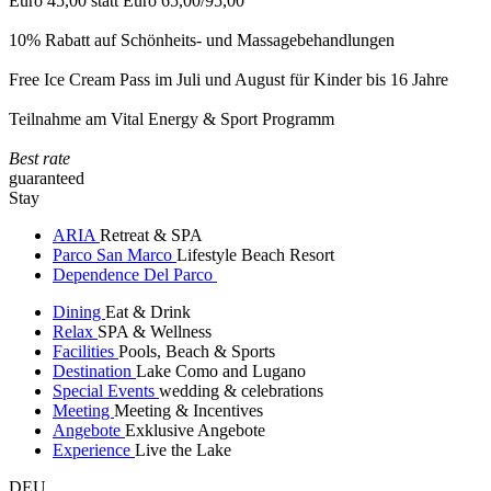
Euro 45,00 statt Euro 65,00/95,00
10% Rabatt auf Schönheits- und Massagebehandlungen
Free Ice Cream Pass im Juli und August für Kinder bis 16 Jahre
Teilnahme am Vital Energy & Sport Programm
Best rate
guaranteed
Stay
ARIA
Retreat & SPA
Parco San Marco
Lifestyle Beach Resort
Dependence Del Parco
Dining
Eat & Drink
Relax
SPA & Wellness
Facilities
Pools, Beach & Sports
Destination
Lake Como and Lugano
Special Events
wedding & celebrations
Meeting
Meeting & Incentives
Angebote
Exklusive Angebote
Experience
Live the Lake
DEU