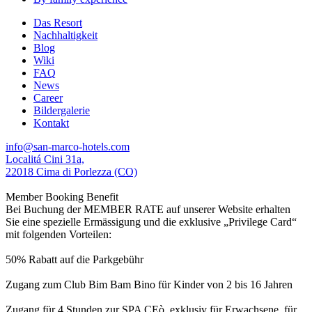
Das Resort
Nachhaltigkeit
Blog
Wiki
FAQ
News
Career
Bildergalerie
Kontakt
info@san-marco-hotels.com
Localitá Cini 31a,
22018 Cima di Porlezza (CO)
Member Booking Benefit
Bei Buchung der MEMBER RATE auf unserer Website erhalten
Sie eine spezielle Ermässigung und die exklusive „Privilege Card“
mit folgenden Vorteilen:
50% Rabatt auf die Parkgebühr
Zugang zum Club Bim Bam Bino für Kinder von 2 bis 16 Jahren
Zugang für 4 Stunden zur SPA CEò, exklusiv für Erwachsene, für