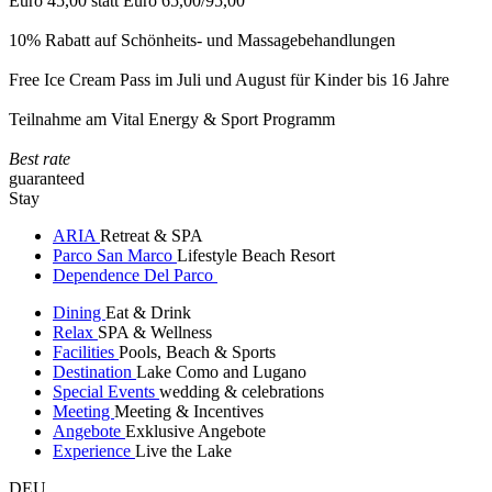
Euro 45,00 statt Euro 65,00/95,00
10% Rabatt auf Schönheits- und Massagebehandlungen
Free Ice Cream Pass im Juli und August für Kinder bis 16 Jahre
Teilnahme am Vital Energy & Sport Programm
Best rate
guaranteed
Stay
ARIA
Retreat & SPA
Parco San Marco
Lifestyle Beach Resort
Dependence Del Parco
Dining
Eat & Drink
Relax
SPA & Wellness
Facilities
Pools, Beach & Sports
Destination
Lake Como and Lugano
Special Events
wedding & celebrations
Meeting
Meeting & Incentives
Angebote
Exklusive Angebote
Experience
Live the Lake
DEU