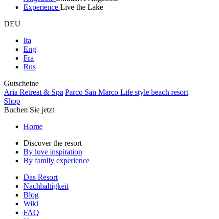
Experience
Live the Lake
DEU
Ita
Eng
Fra
Rus
Gutscheine
Aria Retreat & Spa
Parco San Marco Life style beach resort
Shop
Buchen Sie jetzt
Home
Discover the resort
By love inspiration
By family experience
Das Resort
Nachhaltigkeit
Blog
Wiki
FAQ