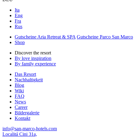
Ita
Eng
Fra
Rus
Gutscheine Aria Retreat & SPA
Gutscheine Parco San Marco
Shop
Discover the resort
By love inspiration
By family experience
Das Resort
Nachhaltigkeit
Blog
Wiki
FAQ
News
Career
Bildergalerie
Kontakt
info@san-marco-hotels.com
Localitá Cini 31a,