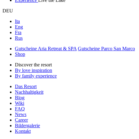
Experience
Live the Lake
DEU
Ita
Eng
Fra
Rus
Gutscheine Aria Retreat & SPA
Gutscheine Parco San Marco
Shop
Discover the resort
By love inspiration
By family experience
Das Resort
Nachhaltigkeit
Blog
Wiki
FAQ
News
Career
Bildergalerie
Kontakt