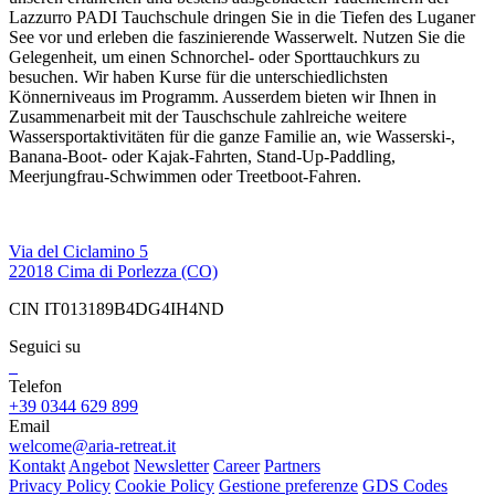
Lazzurro PADI Tauchschule dringen Sie in die Tiefen des Luganer
See vor und erleben die faszinierende Wasserwelt. Nutzen Sie die
Gelegenheit, um einen Schnorchel- oder Sporttauchkurs zu
besuchen. Wir haben Kurse für die unterschiedlichsten
Könnerniveaus im Programm. Ausserdem bieten wir Ihnen in
Zusammenarbeit mit der Tauschschule zahlreiche weitere
Wassersportaktivitäten für die ganze Familie an, wie Wasserski-,
Banana-Boot- oder Kajak-Fahrten, Stand-Up-Paddling,
Meerjungfrau-Schwimmen oder Treetboot-Fahren.
Via del Ciclamino 5
22018 Cima di Porlezza (CO)
CIN IT013189B4DG4IH4ND
Seguici su
Telefon
+39 0344 629 899
Email
welcome@aria-retreat.it
Kontakt
Angebot
Newsletter
Career
Partners
Privacy Policy
Cookie Policy
Gestione preferenze
GDS Codes