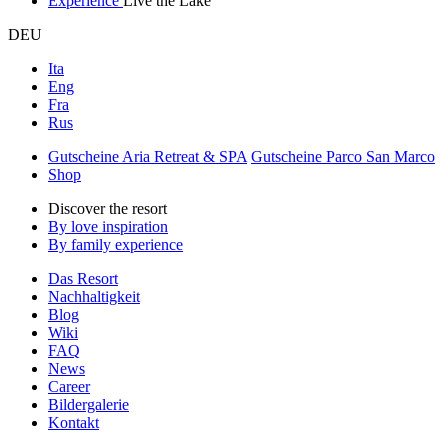
Experience
Live the Lake
DEU
Ita
Eng
Fra
Rus
Gutscheine Aria Retreat & SPA
Gutscheine Parco San Marco
Shop
Discover the resort
By love inspiration
By family experience
Das Resort
Nachhaltigkeit
Blog
Wiki
FAQ
News
Career
Bildergalerie
Kontakt