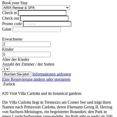
Book
your Stay
Check in
Check out
Promo code
Gäste
Erwachsene
Kinder
Alter der Kinder
Anzahl der Zimmer / der Suiten
Informationen anfragen
Buchen Sie jetzt
Eine Reservierung ändern oder stornieren
Zurück
#20 Visit Villa Carlotta and its botanical gardens
Die Villa Carlotta liegt in Tremezzo am Comer See und trägt ihren
Namen nach Prinzessin Carlotta, deren Ehemann Georg II, Herzog
von Sachsen-Meiningen, ein begeisterter Botaniker, den Park in
einen Landschaftsgarten verwandelte. Im Park gibt es mehr als 500