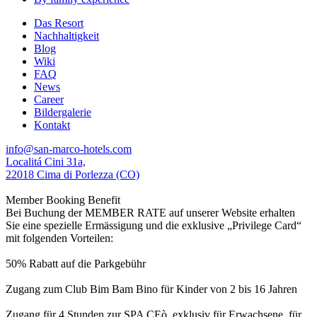
Das Resort
Nachhaltigkeit
Blog
Wiki
FAQ
News
Career
Bildergalerie
Kontakt
info@san-marco-hotels.com
Localitá Cini 31a,
22018 Cima di Porlezza (CO)
Member Booking Benefit
Bei Buchung der MEMBER RATE auf unserer Website erhalten
Sie eine spezielle Ermässigung und die exklusive „Privilege Card“
mit folgenden Vorteilen:
50% Rabatt auf die Parkgebühr
Zugang zum Club Bim Bam Bino für Kinder von 2 bis 16 Jahren
Zugang für 4 Stunden zur SPA CEò, exklusiv für Erwachsene, für