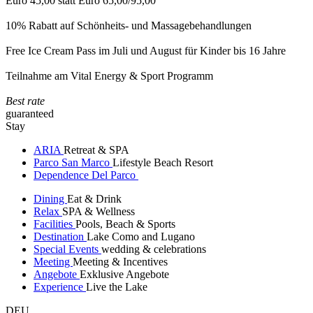
Euro 45,00 statt Euro 65,00/95,00
10% Rabatt auf Schönheits- und Massagebehandlungen
Free Ice Cream Pass im Juli und August für Kinder bis 16 Jahre
Teilnahme am Vital Energy & Sport Programm
Best rate
guaranteed
Stay
ARIA
Retreat & SPA
Parco San Marco
Lifestyle Beach Resort
Dependence Del Parco
Dining
Eat & Drink
Relax
SPA & Wellness
Facilities
Pools, Beach & Sports
Destination
Lake Como and Lugano
Special Events
wedding & celebrations
Meeting
Meeting & Incentives
Angebote
Exklusive Angebote
Experience
Live the Lake
DEU