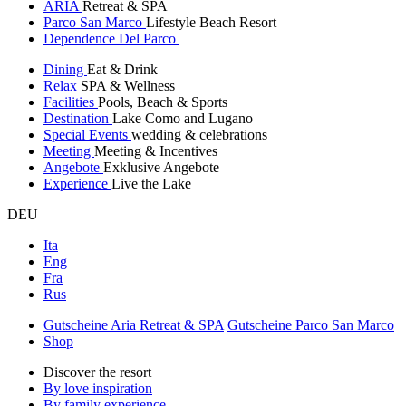
ARIA
Retreat & SPA
Parco San Marco
Lifestyle Beach Resort
Dependence Del Parco
Dining
Eat & Drink
Relax
SPA & Wellness
Facilities
Pools, Beach & Sports
Destination
Lake Como and Lugano
Special Events
wedding & celebrations
Meeting
Meeting & Incentives
Angebote
Exklusive Angebote
Experience
Live the Lake
DEU
Ita
Eng
Fra
Rus
Gutscheine Aria Retreat & SPA
Gutscheine Parco San Marco
Shop
Discover the resort
By love inspiration
By family experience