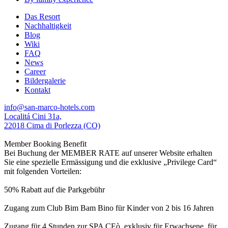
Das Resort
Nachhaltigkeit
Blog
Wiki
FAQ
News
Career
Bildergalerie
Kontakt
info@san-marco-hotels.com
Localitá Cini 31a,
22018 Cima di Porlezza (CO)
Member Booking Benefit
Bei Buchung der MEMBER RATE auf unserer Website erhalten
Sie eine spezielle Ermässigung und die exklusive „Privilege Card“
mit folgenden Vorteilen:
50% Rabatt auf die Parkgebühr
Zugang zum Club Bim Bam Bino für Kinder von 2 bis 16 Jahren
Zugang für 4 Stunden zur SPA CEò, exklusiv für Erwachsene, für