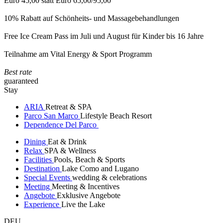
Euro 45,00 statt Euro 65,00/95,00
10% Rabatt auf Schönheits- und Massagebehandlungen
Free Ice Cream Pass im Juli und August für Kinder bis 16 Jahre
Teilnahme am Vital Energy & Sport Programm
Best rate
guaranteed
Stay
ARIA
Retreat & SPA
Parco San Marco
Lifestyle Beach Resort
Dependence Del Parco
Dining
Eat & Drink
Relax
SPA & Wellness
Facilities
Pools, Beach & Sports
Destination
Lake Como and Lugano
Special Events
wedding & celebrations
Meeting
Meeting & Incentives
Angebote
Exklusive Angebote
Experience
Live the Lake
DEU