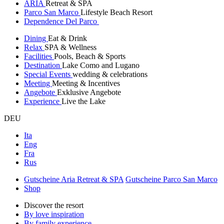
ARIA
Retreat & SPA
Parco San Marco
Lifestyle Beach Resort
Dependence Del Parco
Dining
Eat & Drink
Relax
SPA & Wellness
Facilities
Pools, Beach & Sports
Destination
Lake Como and Lugano
Special Events
wedding & celebrations
Meeting
Meeting & Incentives
Angebote
Exklusive Angebote
Experience
Live the Lake
DEU
Ita
Eng
Fra
Rus
Gutscheine Aria Retreat & SPA
Gutscheine Parco San Marco
Shop
Discover the resort
By love inspiration
By family experience