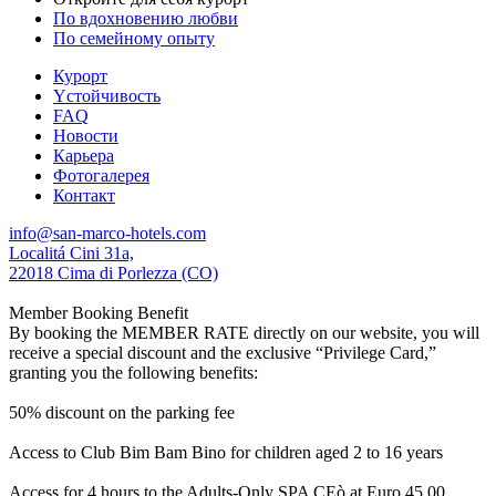
По вдохновению любви
По семейному опыту
Курорт
Yстойчивость
FAQ
Новости
Карьера
Фотогалерея
Контакт
info@san-marco-hotels.com
Localitá Cini 31a,
22018 Cima di Porlezza (CO)
Member Booking Benefit
By booking the MEMBER RATE directly on our website, you will
receive a special discount and the exclusive “Privilege Card,”
granting you the following benefits:
50% discount on the parking fee
Access to Club Bim Bam Bino for children aged 2 to 16 years
Access for 4 hours to the Adults-Only SPA CEò at Euro 45,00