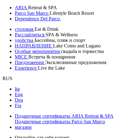
ARIA
Retreat & SPA
Parco San Marco
Lifestyle Beach Resort
Dependence Del Parco
столовая
Eat & Drink
Расслабляться
SPA & Wellness
удобства
Бассейны, пляж и спорт
НАПРАВЛЕНИЕ
Lake Como and Lugano
Особые мероприятия
свадьба и торжества
MICE
Встреча & поощрения
Предложения
Эксклюзивные предложения
Experience
Live the Lake
RUS
Ita
Eng
Deu
Fra
Подарочные сертификаты ARIA Retreat & SPA
Подарочные сертификаты Parco San Marco
магазин
Откройте для себя курорт