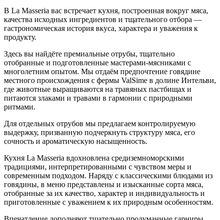
В La Masseria вас встречает кухня, построенная вокруг мяса,
качества исходных ингредиентов и тщательного отбора —
гастрономическая история вкуса, характера и уважения к
продукту.
Здесь вы найдёте премиальные отрубы, тщательно
отобранные и подготовленные мастерами-мясниками с
многолетним опытом. Мы отдаём предпочтение говядине
местного происхождения с фермы ValSime в долине Интельви,
где животные выращиваются на травяных пастбищах и
питаются злаками и травами в гармонии с природными
ритмами.
Для отдельных отрубов мы предлагаем контролируемую
выдержку, призванную подчеркнуть структуру мяса, его
сочность и ароматическую насыщенность.
Кухня La Masseria вдохновлена средиземноморскими
традициями, интерпретированными с чувством меры и
современным подходом. Наряду с классическими блюдами из
говядины, в меню представлены и изысканные сорта мяса,
отобранные за их качество, характер и индивидуальность и
приготовленные с уважением к их природным особенностям.
Впечатление дополняют тщательно продуманные гарниры,