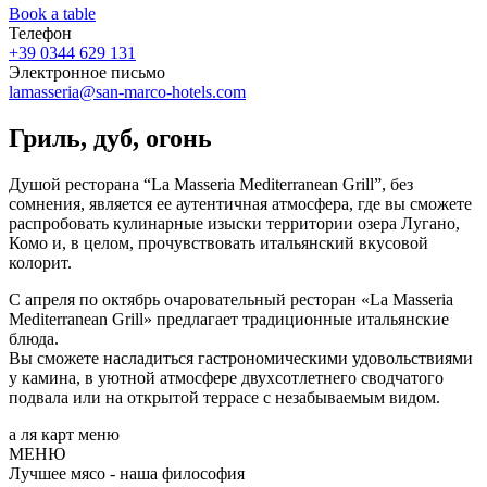
Book a table
Телефон
+39 0344 629 131
Электронное письмо
lamasseria@san-marco-hotels.com
Гриль, дуб, огонь
Душой ресторана “La Masseria Mediterranean Grill”, без
сомнения, является ее аутентичная атмосфера, где вы сможете
распробовать кулинарные изыски территории озера Лугано,
Комо и, в целом, прочувствовать итальянский вкусовой
колорит.
С апреля по октябрь очаровательный ресторан «La Masseria
Mediterranean Grill» предлагает традиционные итальянские
блюда.
Вы сможете насладиться гастрономическими удовольствиями
у камина, в уютной атмосфере двухсотлетнего сводчатого
подвала или на открытой террасе с незабываемым видом.
а ля карт меню
МЕНЮ
Лучшее мясо - наша философия