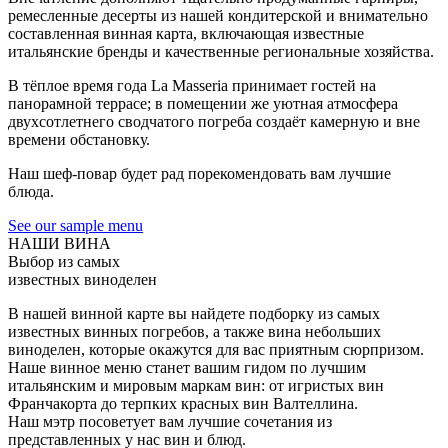
ремесленные десерты из нашей кондитерской и внимательно
составленная винная карта, включающая известные
итальянские бренды и качественные региональные хозяйства.
В тёплое время года La Masseria принимает гостей на
панорамной террасе; в помещении же уютная атмосфера
двухсотлетнего сводчатого погреба создаёт камерную и вне
времени обстановку.
Наш шеф-повар будет рад порекомендовать вам лучшие
блюда.
See our sample menu
НАШИ ВИНА
Выбор из самых
известных виноделен
В нашей винной карте вы найдете подборку из самых
известных винных погребов, а также вина небольших
виноделен, которые окажутся для вас приятным сюрпризом.
Наше винное меню станет вашим гидом по лучшим
итальянским и мировым маркам вин: от игристых вин
Франчакорта до терпких красных вин Валтеллина.
Наш мэтр посоветует вам лучшие сочетания из
представленных у нас вин и блюд.