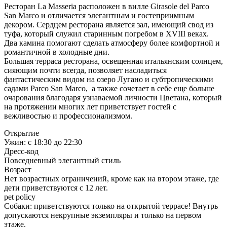
Ресторан La Masseria расположен в вилле Girasole del Parco
San Marco и отличается элегантным и гостеприимным
декором. Сердцем ресторана является зал, имеющий свод из
туфа, который служил старинным погребом в XVIII веках.
Два камина помогают сделать атмосферу более комфортной и
романтичной в холодные дни.
Большая терраса ресторана, освещенная итальянским солнцем,
сияющим почти всегда, позволяет насладиться
фантастическим видом на озеро Лугано и субтропическими
садами Parco San Marco,
а также сочетает в себе еще больше
очарования благодаря узнаваемой личности Цветана, который
на протяжении многих лет приветствует гостей с
вежливостью и профессионализмом.
Открытие
Ужин: с 18:30 до 22:30
Дресс-код
Повседневный элегантный стиль
Возраст
Нет возрастных ограничений, кроме как на втором этаже, где
дети приветствуются с 12 лет.
pet policy
Собаки: приветствуются только на открытой террасе! Внутрь
допускаются некрупные экземпляры и только на первом
этаже.