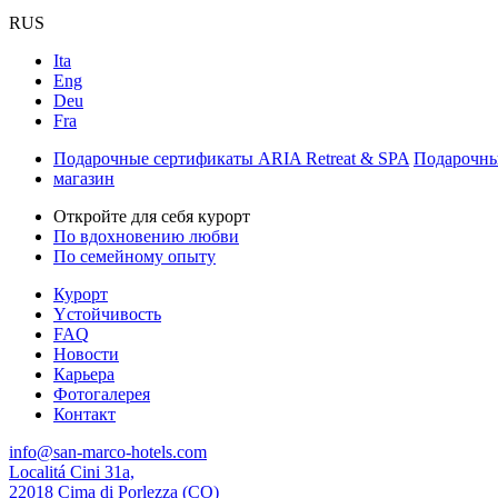
RUS
Ita
Eng
Deu
Fra
Подарочные сертификаты ARIA Retreat & SPA
Подарочны
магазин
Откройте для себя курорт
По вдохновению любви
По семейному опыту
Курорт
Yстойчивость
FAQ
Новости
Карьера
Фотогалерея
Контакт
info@san-marco-hotels.com
Localitá Cini 31a,
22018 Cima di Porlezza (CO)