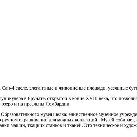
а Сан-Феделе, элегантные и живописные площади, усеянные бут
фуникулера в Брунате, открытой в конце XVIII века, что позвол
а озеро и на преальпы Ломбардии.
 Образовательного музея шелка: единственное музейное учрежде
 о ручном окрашивании для модных коллекций.
Музей собирает,
вки машин, ткацких станков и тканей. Это техническое и худож