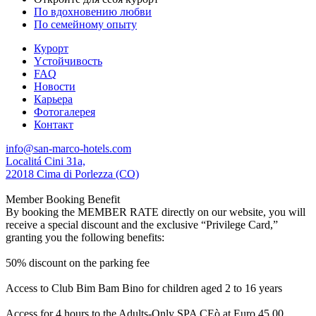
По вдохновению любви
По семейному опыту
Курорт
Yстойчивость
FAQ
Новости
Карьера
Фотогалерея
Контакт
info@san-marco-hotels.com
Localitá Cini 31a,
22018 Cima di Porlezza (CO)
Member Booking Benefit
By booking the MEMBER RATE directly on our website, you will
receive a special discount and the exclusive “Privilege Card,”
granting you the following benefits:
50% discount on the parking fee
Access to Club Bim Bam Bino for children aged 2 to 16 years
Access for 4 hours to the Adults-Only SPA CEò at Euro 45,00