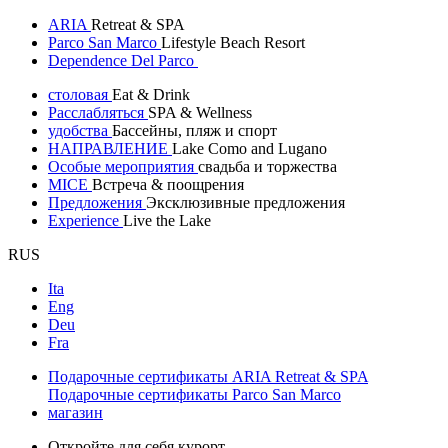
ARIA
Retreat & SPA
Parco San Marco
Lifestyle Beach Resort
Dependence Del Parco
столовая
Eat & Drink
Расслабляться
SPA & Wellness
удобства
Бассейны, пляж и спорт
НАПРАВЛЕНИЕ
Lake Como and Lugano
Особые мероприятия
свадьба и торжества
MICE
Встреча & поощрения
Предложения
Эксклюзивные предложения
Experience
Live the Lake
RUS
Ita
Eng
Deu
Fra
Подарочные сертификаты ARIA Retreat & SPA
Подарочные сертификаты Parco San Marco
магазин
Откройте для себя курорт