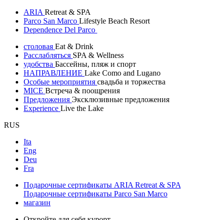
ARIA
Retreat & SPA
Parco San Marco
Lifestyle Beach Resort
Dependence Del Parco
столовая
Eat & Drink
Расслабляться
SPA & Wellness
удобства
Бассейны, пляж и спорт
НАПРАВЛЕНИЕ
Lake Como and Lugano
Особые мероприятия
свадьба и торжества
MICE
Встреча & поощрения
Предложения
Эксклюзивные предложения
Experience
Live the Lake
RUS
Ita
Eng
Deu
Fra
Подарочные сертификаты ARIA Retreat & SPA
Подарочные сертификаты Parco San Marco
магазин
Откройте для себя курорт