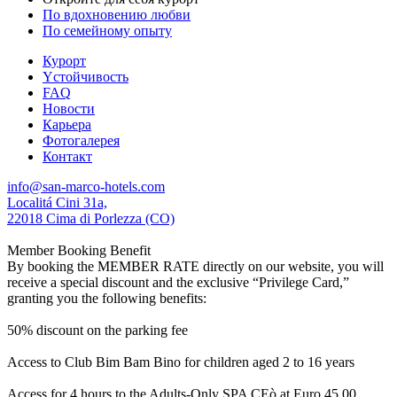
По вдохновению любви
По семейному опыту
Курорт
Yстойчивость
FAQ
Новости
Карьера
Фотогалерея
Контакт
info@san-marco-hotels.com
Localitá Cini 31a,
22018 Cima di Porlezza (CO)
Member Booking Benefit
By booking the MEMBER RATE directly on our website, you will
receive a special discount and the exclusive “Privilege Card,”
granting you the following benefits:
50% discount on the parking fee
Access to Club Bim Bam Bino for children aged 2 to 16 years
Access for 4 hours to the Adults-Only SPA CEò at Euro 45,00