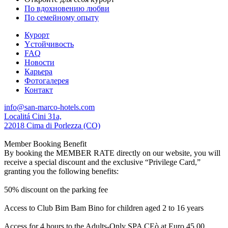
По вдохновению любви
По семейному опыту
Курорт
Yстойчивость
FAQ
Новости
Карьера
Фотогалерея
Контакт
info@san-marco-hotels.com
Localitá Cini 31a,
22018 Cima di Porlezza (CO)
Member Booking Benefit
By booking the MEMBER RATE directly on our website, you will
receive a special discount and the exclusive “Privilege Card,”
granting you the following benefits:
50% discount on the parking fee
Access to Club Bim Bam Bino for children aged 2 to 16 years
Access for 4 hours to the Adults-Only SPA CEò at Euro 45,00