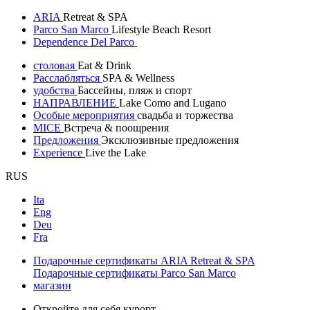
ARIA
Retreat & SPA
Parco San Marco
Lifestyle Beach Resort
Dependence Del Parco
столовая
Eat & Drink
Расслабляться
SPA & Wellness
удобства
Бассейны, пляж и спорт
НАПРАВЛЕНИЕ
Lake Como and Lugano
Особые мероприятия
свадьба и торжества
MICE
Встреча & поощрения
Предложения
Эксклюзивные предложения
Experience
Live the Lake
RUS
Ita
Eng
Deu
Fra
Подарочные сертификаты ARIA Retreat & SPA
Подарочные сертификаты Parco San Marco
магазин
Откройте для себя курорт