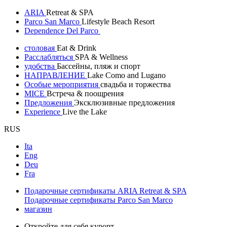
ARIA
Retreat & SPA
Parco San Marco
Lifestyle Beach Resort
Dependence Del Parco
столовая
Eat & Drink
Расслабляться
SPA & Wellness
удобства
Бассейны, пляж и спорт
НАПРАВЛЕНИЕ
Lake Como and Lugano
Особые мероприятия
свадьба и торжества
MICE
Встреча & поощрения
Предложения
Эксклюзивные предложения
Experience
Live the Lake
RUS
Ita
Eng
Deu
Fra
Подарочные сертификаты ARIA Retreat & SPA
Подарочные сертификаты Parco San Marco
магазин
Откройте для себя курорт