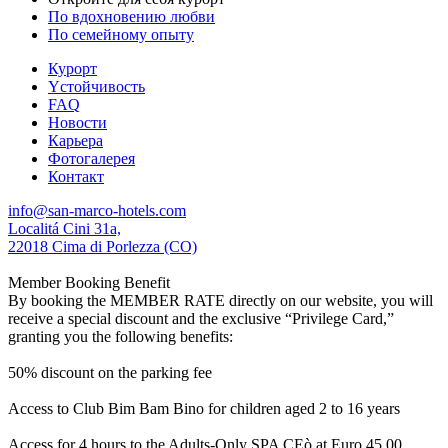
По вдохновению любви
По семейному опыту
Курорт
Yстойчивость
FAQ
Новости
Карьера
Фотогалерея
Контакт
info@san-marco-hotels.com
Localitá Cini 31a,
22018 Cima di Porlezza (CO)
Member Booking Benefit
By booking the MEMBER RATE directly on our website, you will
receive a special discount and the exclusive “Privilege Card,”
granting you the following benefits:
50% discount on the parking fee
Access to Club Bim Bam Bino for children aged 2 to 16 years
Access for 4 hours to the Adults-Only SPA CEò at Euro 45,00