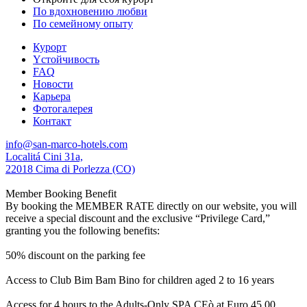
По вдохновению любви
По семейному опыту
Курорт
Yстойчивость
FAQ
Новости
Карьера
Фотогалерея
Контакт
info@san-marco-hotels.com
Localitá Cini 31a,
22018 Cima di Porlezza (CO)
Member Booking Benefit
By booking the MEMBER RATE directly on our website, you will
receive a special discount and the exclusive “Privilege Card,”
granting you the following benefits:
50% discount on the parking fee
Access to Club Bim Bam Bino for children aged 2 to 16 years
Access for 4 hours to the Adults-Only SPA CEò at Euro 45,00