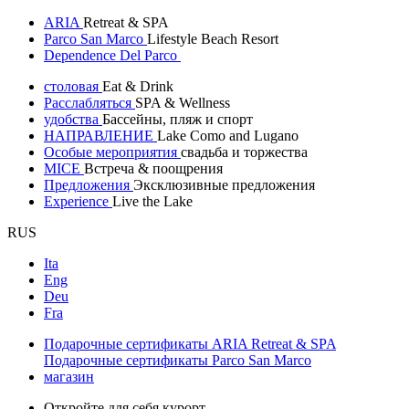
ARIA
Retreat & SPA
Parco San Marco
Lifestyle Beach Resort
Dependence Del Parco
столовая
Eat & Drink
Расслабляться
SPA & Wellness
удобства
Бассейны, пляж и спорт
НАПРАВЛЕНИЕ
Lake Como and Lugano
Особые мероприятия
свадьба и торжества
MICE
Встреча & поощрения
Предложения
Эксклюзивные предложения
Experience
Live the Lake
RUS
Ita
Eng
Deu
Fra
Подарочные сертификаты ARIA Retreat & SPA
Подарочные сертификаты Parco San Marco
магазин
Откройте для себя курорт