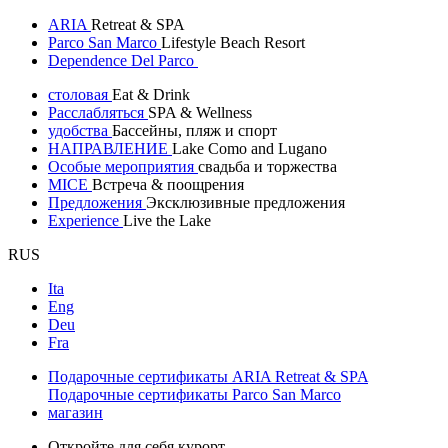
ARIA
Retreat & SPA
Parco San Marco
Lifestyle Beach Resort
Dependence Del Parco
столовая
Eat & Drink
Расслабляться
SPA & Wellness
удобства
Бассейны, пляж и спорт
НАПРАВЛЕНИЕ
Lake Como and Lugano
Особые мероприятия
свадьба и торжества
MICE
Встреча & поощрения
Предложения
Эксклюзивные предложения
Experience
Live the Lake
RUS
Ita
Eng
Deu
Fra
Подарочные сертификаты ARIA Retreat & SPA
Подарочные сертификаты Parco San Marco
магазин
Откройте для себя курорт