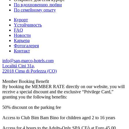
По вдохновению любви
По семейному опыту
Курорт
Yстойчивость
FAQ
Новости
Карьера
Фотогалерея
Контакт
info@san-marco-hotels.com
Localitá Cini 31a,
22018 Cima di Porlezza (CO)
Member Booking Benefit
By booking the MEMBER RATE directly on our website, you will
receive a special discount and the exclusive “Privilege Card,”
granting you the following benefits:
50% discount on the parking fee
Access to Club Bim Bam Bino for children aged 2 to 16 years
Access for 4 hours to the Adults-Only SPA CEò at Euro 45,00