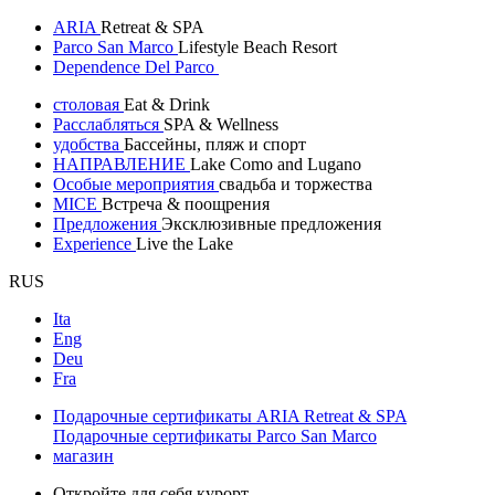
ARIA
Retreat & SPA
Parco San Marco
Lifestyle Beach Resort
Dependence Del Parco
столовая
Eat & Drink
Расслабляться
SPA & Wellness
удобства
Бассейны, пляж и спорт
НАПРАВЛЕНИЕ
Lake Como and Lugano
Особые мероприятия
свадьба и торжества
MICE
Встреча & поощрения
Предложения
Эксклюзивные предложения
Experience
Live the Lake
RUS
Ita
Eng
Deu
Fra
Подарочные сертификаты ARIA Retreat & SPA
Подарочные сертификаты Parco San Marco
магазин
Откройте для себя курорт