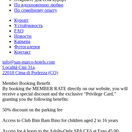
По вдохновению любви
По семейному опыту
Курорт
Yстойчивость
FAQ
Новости
Карьера
Фотогалерея
Контакт
info@san-marco-hotels.com
Localitá Cini 31a,
22018 Cima di Porlezza (CO)
Member Booking Benefit
By booking the MEMBER RATE directly on our website, you will
receive a special discount and the exclusive “Privilege Card,”
granting you the following benefits:
50% discount on the parking fee
Access to Club Bim Bam Bino for children aged 2 to 16 years
Access for 4 hours to the Adults-Only SPA CEò at Euro 45,00