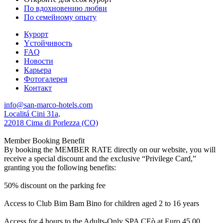
По вдохновению любви
По семейному опыту
Курорт
Yстойчивость
FAQ
Новости
Карьера
Фотогалерея
Контакт
info@san-marco-hotels.com
Localitá Cini 31a,
22018 Cima di Porlezza (CO)
Member Booking Benefit
By booking the MEMBER RATE directly on our website, you will
receive a special discount and the exclusive “Privilege Card,”
granting you the following benefits:
50% discount on the parking fee
Access to Club Bim Bam Bino for children aged 2 to 16 years
Access for 4 hours to the Adults-Only SPA CEò at Euro 45,00