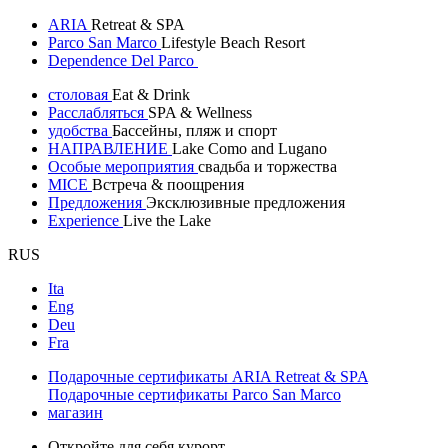
ARIA
Retreat & SPA
Parco San Marco
Lifestyle Beach Resort
Dependence Del Parco
столовая
Eat & Drink
Расслабляться
SPA & Wellness
удобства
Бассейны, пляж и спорт
НАПРАВЛЕНИЕ
Lake Como and Lugano
Особые мероприятия
свадьба и торжества
MICE
Встреча & поощрения
Предложения
Эксклюзивные предложения
Experience
Live the Lake
RUS
Ita
Eng
Deu
Fra
Подарочные сертификаты ARIA Retreat & SPA
Подарочные сертификаты Parco San Marco
магазин
Откройте для себя курорт