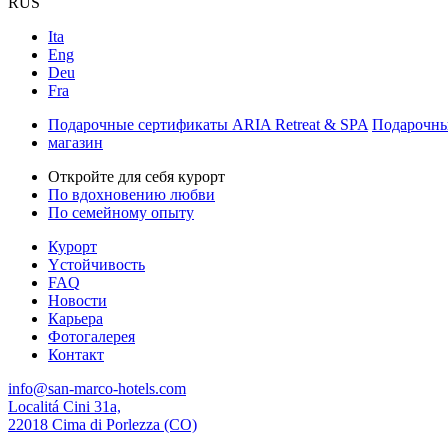
RUS
Ita
Eng
Deu
Fra
Подарочные сертификаты ARIA Retreat & SPA
Подарочны
магазин
Откройте для себя курорт
По вдохновению любви
По семейному опыту
Курорт
Yстойчивость
FAQ
Новости
Карьера
Фотогалерея
Контакт
info@san-marco-hotels.com
Localitá Cini 31a,
22018 Cima di Porlezza (CO)