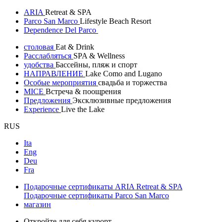
ARIA
Retreat & SPA
Parco San Marco
Lifestyle Beach Resort
Dependence Del Parco
столовая
Eat & Drink
Расслабляться
SPA & Wellness
удобства
Бассейны, пляж и спорт
НАПРАВЛЕНИЕ
Lake Como and Lugano
Особые мероприятия
свадьба и торжества
MICE
Встреча & поощрения
Предложения
Эксклюзивные предложения
Experience
Live the Lake
RUS
Ita
Eng
Deu
Fra
Подарочные сертификаты ARIA Retreat & SPA
Подарочные сертификаты Parco San Marco
магазин
Откройте для себя курорт