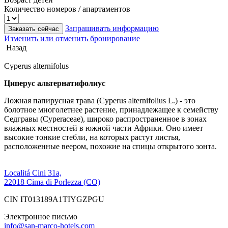
Количество номеров / апартаментов
Запрашивать информацию
Заказать сейчас
Изменить или отменить бронирование
Назад
Cyperus alternifolus
Циперус альтернатифолиус
Ложная папирусная трава (Cyperus alternifolius L.) - это
болотное многолетнее растение, принадлежащее к семейству
Седгравы (Cyperaceae), широко распространенное в зонах
влажных местностей в южной части Африки. Оно имеет
высокие тонкие стебли, на которых растут листья,
расположенные веером, похожие на спицы открытого зонта.
Localitá Cini 31a,
22018 Cima di Porlezza (CO)
CIN IT013189A1TIYGZPGU
Электронное письмо
info@san-marco-hotels.com