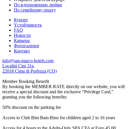
По вдохновению любви
По семейному опыту
Курорт
Yстойчивость
FAQ
Новости
Карьера
Фотогалерея
Контакт
info@san-marco-hotels.com
Localitá Cini 31a,
22018 Cima di Porlezza (CO)
Member Booking Benefit
By booking the MEMBER RATE directly on our website, you will
receive a special discount and the exclusive “Privilege Card,”
granting you the following benefits:
50% discount on the parking fee
Access to Club Bim Bam Bino for children aged 2 to 16 years
Access for 4 hours to the Adults-Only SPA CEò at Euro 45,00