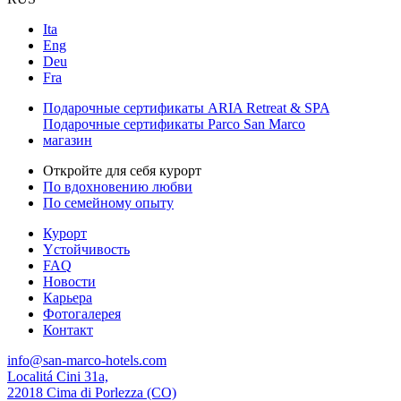
Ita
Eng
Deu
Fra
Подарочные сертификаты ARIA Retreat & SPA
Подарочные сертификаты Parco San Marco
магазин
Откройте для себя курорт
По вдохновению любви
По семейному опыту
Курорт
Yстойчивость
FAQ
Новости
Карьера
Фотогалерея
Контакт
info@san-marco-hotels.com
Localitá Cini 31a,
22018 Cima di Porlezza (CO)