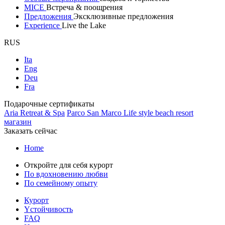
MICE
Встреча & поощрения
Предложения
Эксклюзивные предложения
Experience
Live the Lake
RUS
Ita
Eng
Deu
Fra
Подарочные сертификаты
Aria Retreat & Spa
Parco San Marco Life style beach resort
магазин
Заказать сейчас
Home
Откройте для себя курорт
По вдохновению любви
По семейному опыту
Курорт
Yстойчивость
FAQ